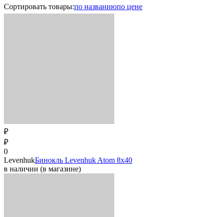
Сортировать
товары
:
по названию
по цене
₽
₽
0
Levenhuk
Бинокль Levenhuk Atom 8х40
в наличии (в магазине)