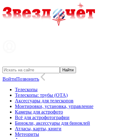
Войти
Позвонить
Телескопы
Телескопы: трубы (OTA)
Аксессуары для телескопов
Монтировки, установка, управление
Камеры для астрофото
Всё для астрофотографии
Бинокли, аксессуары для биноклей
Атласы, карты, книги
Метеориты