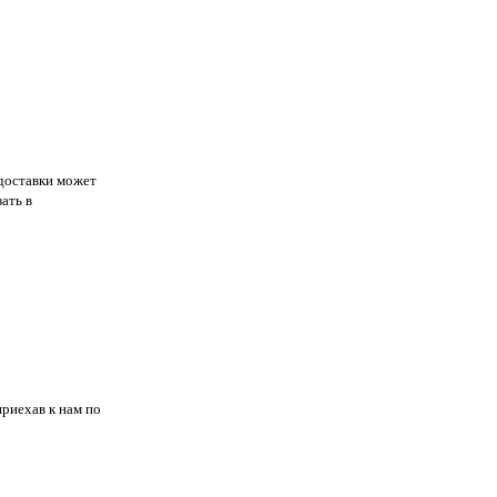
 доставки может
ать в
риехав к нам по