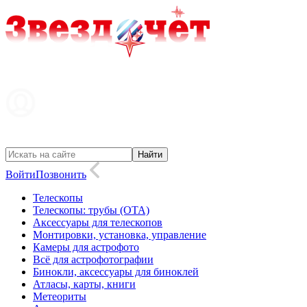
Войти
Позвонить
Телескопы
Телескопы: трубы (OTA)
Аксессуары для телескопов
Монтировки, установка, управление
Камеры для астрофото
Всё для астрофотографии
Бинокли, аксессуары для биноклей
Атласы, карты, книги
Метеориты