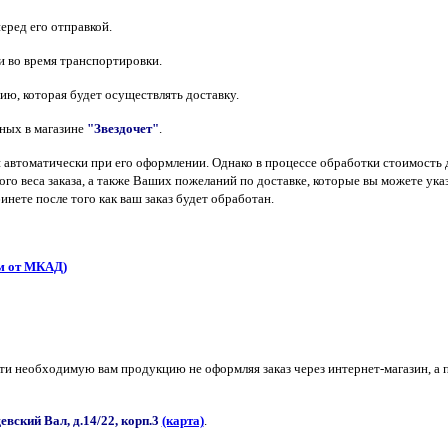
ред его отправкой.
и во время транспортировки.
ю, которая будет осуществлять доставку.
нных в магазине
"Звездочет"
.
 автоматически при его оформлении. Однако в процессе обработки стоимость
го веса заказа, а также Ваших пожеланий по доставке, которые вы можете указ
нете после того как ваш заказ будет обработан.
 от МКАД)
ти необходимую вам продукцию не оформляя заказ через интернет-магазин, а п
евский Вал, д.14/22, корп.3
(карта)
.