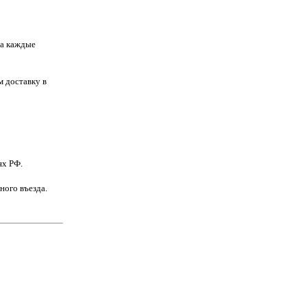
за каждые
м доставку в
ях РФ.
ного въезда.