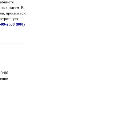
кабинете
бных писем. В
ров, просим всю
лектронную
9-09-25
,
8 (800)
20:00.
чение