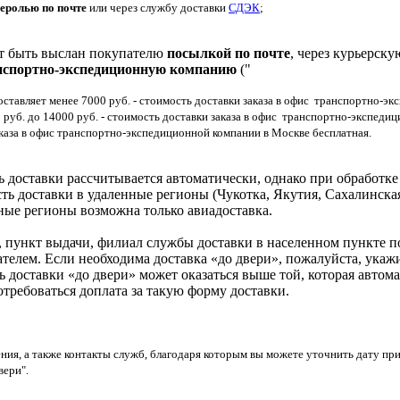
еролью по почте
или через службу доставки
СДЭК
;
жет быть выслан покупателю
посылкой по почте
, через курьерск
анспортно-экспедиционную компанию
("
 составляет менее 7000 руб. - стоимость доставки заказа в офис транспортно-э
0 руб. до 14000 руб. - стоимость доставки заказа в офис транспортно-экспеди
 заказа в офис транспортно-экспедиционной компании в Москве бесплатная.
 доставки рассчитывается автоматически, однако при обработке 
ть доставки в удаленные регионы (Чукотка, Якутия, Сахалинска
анные регионы возможна только авиадоставка.
, пункт выдачи, филиал службы доставки в населенном пункте п
телем. Если необходима доставка «до двери», пожалуйста, укажи
ь доставки «до двери» может оказаться выше той, которая автом
отребоваться доплата за такую форму доставки.
ия, а также контакты служб, благодаря которым вы можете уточнить дату при
вери".