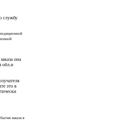
ую службу
кспедиционной
ционной
заказа она
я обл.и
олучателя
те это в
атически
бытия заказа в