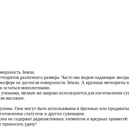
верхность Земли.
метеоритов различного размера. Часто мы видим падающие звезд
атмосфере не достигая поверхности Земли. А крупные метеориты 
ли остаться монолитными.
я учеными, мелкие же широко используются для изготовления с
ом магазине.
кулоны. Они могут быть использованы в брелоках или продавать
готовлении статуэток и других сувениров.
 они не содержат радиоактивных элементов и вредных примесей
т приносить удачу!