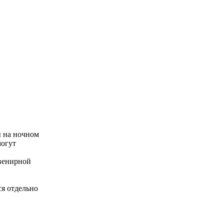
ы на ночном
могут
увенирной
ся отдельно