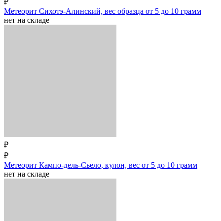
₽
Метеорит Сихотэ-Алинский, вес образца от 5 до 10 грамм
нет на складе
₽
₽
Метеорит Кампо-дель-Сьело, кулон, вес от 5 до 10 грамм
нет на складе