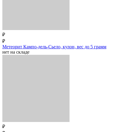
₽
₽
Метеорит Кампо-дель-Сьело, кулон, вес до 5 грамм
нет на складе
₽