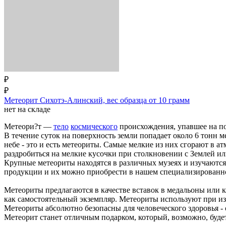
₽
₽
Метеорит Сихотэ-Алинский, вес образца от 10 грамм
нет на складе
Метеори?т —
тело
космического
происхождения, упавшее на по
В течение суток на поверхность земли попадает около 6 тонн 
небе - это и есть метеориты. Самые мелкие из них сгорают в 
раздробиться на мелкие кусочки при столкновении с Землей и
Крупные метеориты находятся в различных музеях и изучаютс
продукции и их можно приобрести в нашем специализированн
Метеориты предлагаются в качестве вставок в медальоны или 
как самостоятельный экземпляр. Метеориты используют при из
Метеориты абсолютно безопасны для человеческого здоровья -
Метеорит станет отличным подарком, который, возможно, буде