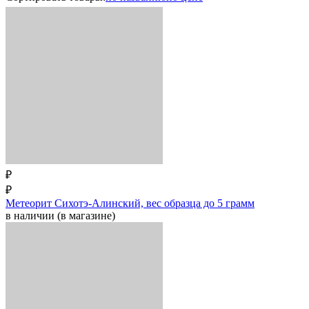
₽
₽
Метеорит Сихотэ-Алинский, вес образца до 5 грамм
в наличии (в магазине)