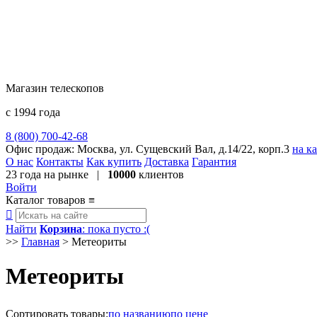
Магазин телескопов
с 1994 года
8 (800) 700-42-68
8 (495) 729-09-25
Офис продаж:
Москва, ул. Сущевский Вал, д.14/22, корп.3
на к
О нас
Контакты
Как купить
Доставка
Гарантия
23 года
на рынке |
10000
клиентов
Войти
Каталог товаров
≡

Найти
Корзина
: пока пусто :(
>>
Главная
>
Метеориты
Метеориты
Сортировать
товары
:
по названию
по цене