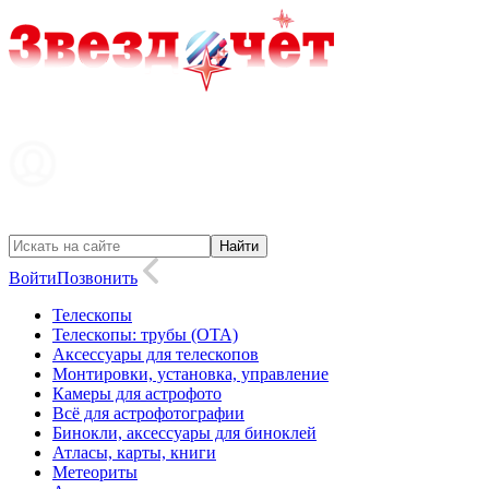
Войти
Позвонить
Телескопы
Телескопы: трубы (OTA)
Аксессуары для телескопов
Монтировки, установка, управление
Камеры для астрофото
Всё для астрофотографии
Бинокли, аксессуары для биноклей
Атласы, карты, книги
Метеориты