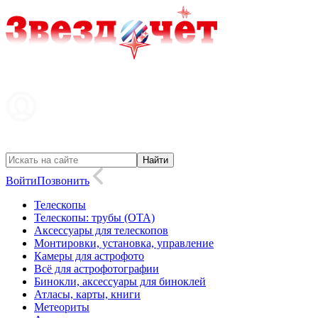
Войти
Позвонить
Телескопы
Телескопы: трубы (OTA)
Аксессуары для телескопов
Монтировки, установка, управление
Камеры для астрофото
Всё для астрофотографии
Бинокли, аксессуары для биноклей
Атласы, карты, книги
Метеориты