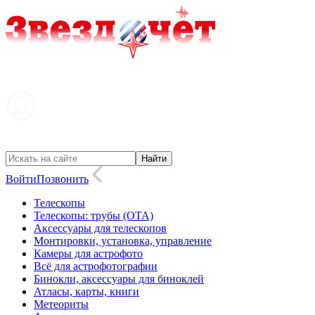
Войти
Позвонить
Телескопы
Телескопы: трубы (OTA)
Аксессуары для телескопов
Монтировки, установка, управление
Камеры для астрофото
Всё для астрофотографии
Бинокли, аксессуары для биноклей
Атласы, карты, книги
Метеориты