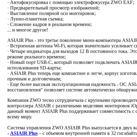
· Автофокусировка с помощью электрофокусера ZWO EAF;
· Предварительный просмотр изображений;
· Выставление полярной оси монтировок;
· Лунно-планетная съемка;
· Сложение кадров в реальном времени;
... и многое другое!
ASIAIR Plus - это третье поколение мини-компьютера ASIAI
· Встроенная антенна Wi-Fi, которая значительно усиливает
· Четыре индикатора для выходов 12 В постоянного тока. Эт
режиме реального времени;
· Новый порт USB-C, который позволяет подключать ASIAIR 
использования SD-карты;
· ASIAIR Plus теперь еще компактнее и легче, корпус изгото
прочным и долговечным;
· Еще более высокая эксплуатационная надежность - ОС AS
восстановления" позволяет системе автоматически обнаружи
Компания ZWO тесно сотрудничала с крупными производите
контроллера ASIAIR с различными моделями монтировок iOptron
данный момент ASIAIR Plus поддерживает совместимость с с
всему миру.
Система управления ZWO ASIAIR Plus выпускается в двух в
-
ASIAIR Plus
– с объемом внутренней памяти в 32 гигабайта