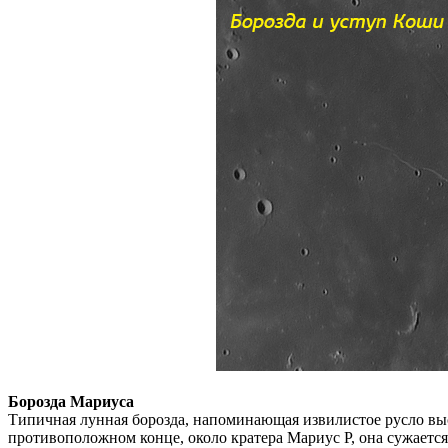
Борозда Мариуса
Типичная лунная борозда, напоминающая извилистое русло выс
противоположном конце, около кратера Мариус P, она сужается 