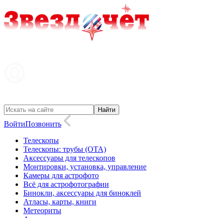
Войти
Позвонить
Телескопы
Телескопы: трубы (OTA)
Аксессуары для телескопов
Монтировки, установка, управление
Камеры для астрофото
Всё для астрофотографии
Бинокли, аксессуары для биноклей
Атласы, карты, книги
Метеориты