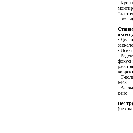
· Креп
монтир
"ласто
+ коль
Станд
аксесс
· Диаг
зеркало
· Искат
· Редук
фокусн
рассто
коррек
· Т-ко
M48
· Алю
кейс
Вес тр
(без ак