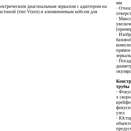
мм
лектрическим диагональным зеркалом с адаптером на
· Отно
ластиной (тип Vixen) и алюминиевым кейсом для
отверст
· Макс
увелич
(приме
· Изоб
базово
компле
прямое
зеркал
· Поса
диамет
окуляро
Конст
трубы
· Фокус
x скор
крейфо
фокуси
узел
· Юсти
объекти
предус