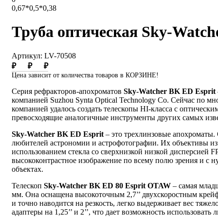
0,67*0,5*0,38
Труба оптическая Sky-Watch
Артикул: LV-70508
₽
₽
₽
Цена зависит от количества товаров в КОРЗИНЕ!
Серия рефракторов-апохроматов
Sky-Watcher BK ED Esprit
компанией Suzhou Synta Optical Technology Co. Сейчас по м
компанией удалось создать телескопы HI-класса с оптическ
превосходящие аналогичные инструменты других самых изв
Sky-Watcher BK ED Esprit
– это трехлинзовые апохроматы.
любителей астрономии и астрофотографии. Их объективы изго
использованием стекла со сверхнизкой низкой дисперсией F
высококонтрастное изображение по всему полю зрения и с н
объектах.
Телескоп
Sky-Watcher BK ED 80 Esprit OTAW
– самая младш
мм. Она оснащена высокоточным 2,7’’ двухскоростным крей
и точно наводится на резкость, легко выдерживает вес тяжел
адаптеры на 1,25’’ и 2’’, что дает возможность использоват