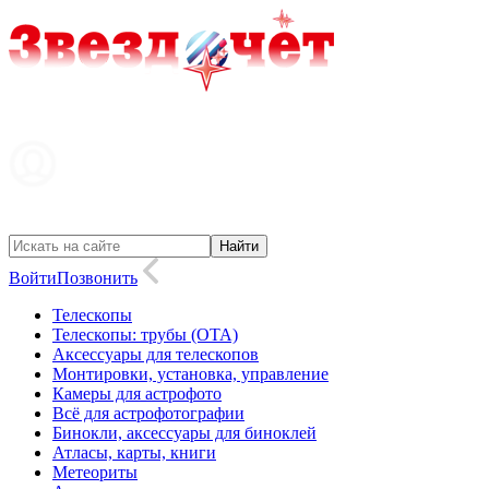
Войти
Позвонить
Телескопы
Телескопы: трубы (OTA)
Аксессуары для телескопов
Монтировки, установка, управление
Камеры для астрофото
Всё для астрофотографии
Бинокли, аксессуары для биноклей
Атласы, карты, книги
Метеориты