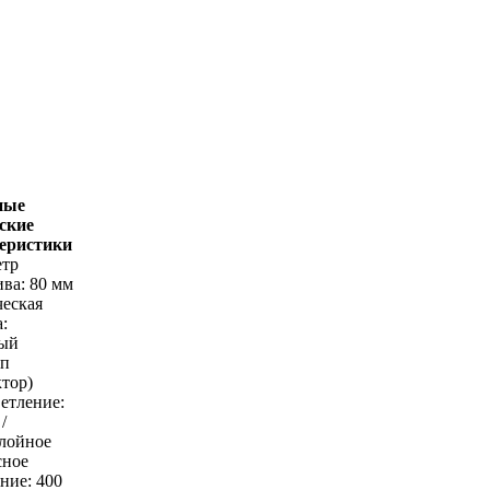
ные
ские
еристики
етр
ива: 80 мм
ческая
:
ый
оп
ктор)
ветление:
/
лойное
сное
ние: 400