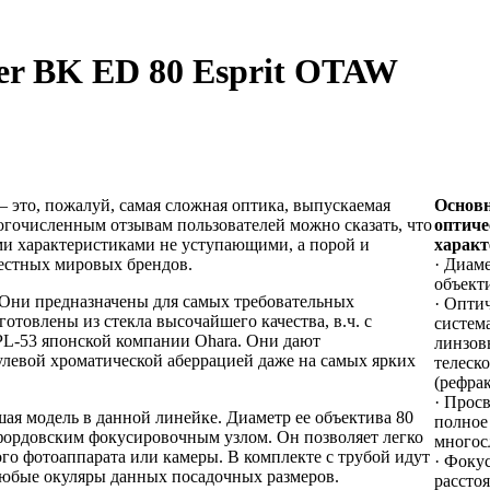
er BK ED 80 Esprit OTAW
– это, пожалуй, самая сложная оптика, выпускаемая
Основ
ногочисленным отзывам пользователей можно сказать, что
оптиче
ими характеристиками не уступающими, а порой и
характ
естных мировых брендов.
· Диам
объект
 Они предназначены для самых требовательных
· Опти
товлены из стекла высочайшего качества, в.ч. с
система
PL-53 японской компании Ohara. Они дают
линзов
улевой хроматической аберрацией даже на самых ярких
телеск
(рефра
· Прос
ая модель в данной линейке. Диаметр ее объектива 80
полное 
фордовским фокусировочным узлом. Он позволяет легко
многос
ого фотоаппарата или камеры. В комплекте с трубой идут
· Фоку
ь любые окуляры данных посадочных размеров.
расстоя