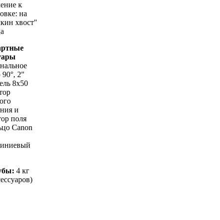
ление к
овке: на
чкин хвост"
ца
артные
уары
ональное
 90°, 2"
ель 8х50
тор
ого
яния и
тор поля
льцо Canon
миниевый
убы:
4 кг
сессуаров)