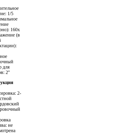
сительное
ие: 1/5
имальное
ение
рно): 160х
ражение (в
й
ктации):
ьное
дочный
р для
в: 2''
рукция
ировка: 2-
остной
рдовский
ровочный
ровка
ва: не
мотрена