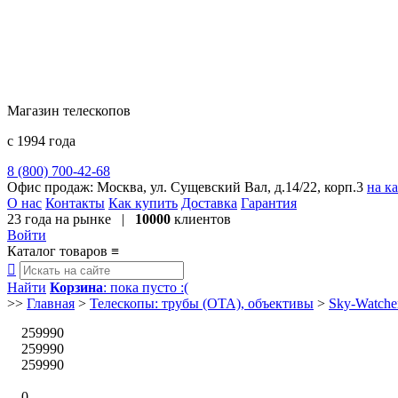
Магазин телескопов
с 1994 года
8 (800) 700-42-68
8 (495) 729-09-25
Офис продаж:
Москва, ул. Сущевский Вал, д.14/22, корп.3
на к
О нас
Контакты
Как купить
Доставка
Гарантия
23 года
на рынке |
10000
клиентов
Войти
Каталог товаров
≡

Найти
Корзина
: пока пусто :(
>>
Главная
>
Телескопы: трубы (OTA), объективы
>
Sky-Watche
259990
259990
259990
0