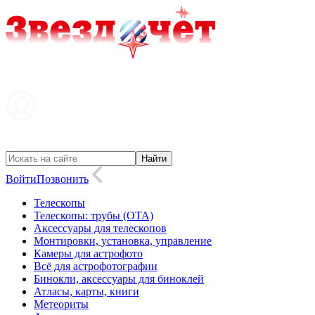
Войти
Позвонить
Телескопы
Телескопы: трубы (OTA)
Аксессуары для телескопов
Монтировки, установка, управление
Камеры для астрофото
Всё для астрофотографии
Бинокли, аксессуары для биноклей
Атласы, карты, книги
Метеориты