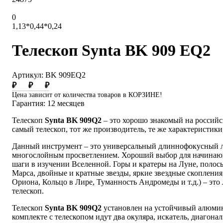
0
1,13*0,44*0,24
Телескоп Synta BK 909 EQ2
Артикул: BK 909EQ2
₽
₽
₽
Цена зависит от количества товаров в КОРЗИНЕ!
Гарантия: 12 месяцев
Телескоп
Synta BK 909Q2
– это хорошо знакомый на россий
самый телескоп, тот же производитель, те же характеристик
Данный инструмент – это универсальный длиннофокусный ли
многослойным просветлением. Хороший выбор для начинаю
шаги в изучении Вселенной. Горы и кратеры на Луне, полос
Марса, двойные и кратные звезды, яркие звездные скопления
Ориона, Кольцо в Лире, Туманность Андромеды и т.д.) – это 
телескоп.
Телескоп
Synta BK 909Q2
установлен на устойчивый алюмин
комплекте с телескопом идут два окуляра, искатель, диагонал