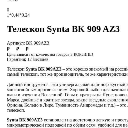
0
1*0,44*0,24
Телескоп Synta BK 909 AZ3
Артикул: BK 909AZ3
₽
₽
₽
Цена зависит от количества товаров в КОРЗИНЕ!
Гарантия: 12 месяцев
Телескоп
Synta BK
909AZ3
– это хорошо знакомый на росси
самый телескоп, тот же производитель, те же характеристик
Данный инструмент – это универсальный длиннофокусный ли
многослойным просветлением. Хороший выбор для начинаю
шаги в изучении Вселенной. Горы и кратеры на Луне, полос
Марса, двойные и кратные звезды, яркие звездные скопления
Ориона, Кольцо в Лире, Туманность Андромеды и т.д.) – это 
телескоп.
Synta BK
909AZ3
установлен на достаточно легкую и прос
микрометрической подводкой по обеим осям, удобной для на