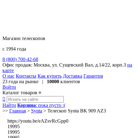
Магазин телескопов
с 1994 года
8 (800) 700-42-68
8 (495) 729-09-25
Офис продаж:
Москва, ул. Сущевский Вал, д.14/22, корп.3
на
карте
О нас
Контакты
Как купить
Доставка
Гарантия
23 года
на рынке |
10000
клиентов
Войти
Каталог товаров
≡

Найти
Корзина
: пока пусто :(
>>
Главная
>
Synta
>
Телескоп Synta BK 909 AZ3
https://youtu.be/eAZsvRcGpp0
19995
19995
19995