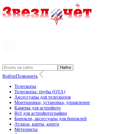
Войти
Позвонить
Телескопы
Телескопы: трубы (OTA)
Аксессуары для телескопов
Монтировки, установка, управление
Камеры для астрофото
Всё для астрофотографии
Бинокли, аксессуары для биноклей
Атласы, карты, книги
Метеориты