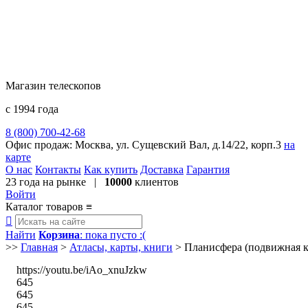
Магазин телескопов
с 1994 года
8 (800) 700-42-68
8 (495) 729-09-25
Офис продаж:
Москва, ул. Сущевский Вал, д.14/22, корп.3
на
карте
О нас
Контакты
Как купить
Доставка
Гарантия
23 года
на рынке |
10000
клиентов
Войти
Каталог товаров
≡

Найти
Корзина
: пока пусто :(
>>
Главная
>
Атласы, карты, книги
>
Планисфера (подвижная ка
https://youtu.be/iAo_xnuJzkw
645
645
645