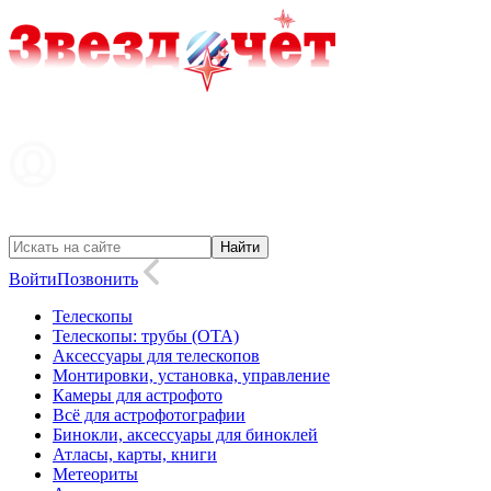
Войти
Позвонить
Телескопы
Телескопы: трубы (OTA)
Аксессуары для телескопов
Монтировки, установка, управление
Камеры для астрофото
Всё для астрофотографии
Бинокли, аксессуары для биноклей
Атласы, карты, книги
Метеориты