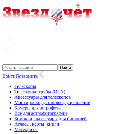
Войти
Позвонить
Телескопы
Телескопы: трубы (OTA)
Аксессуары для телескопов
Монтировки, установка, управление
Камеры для астрофото
Всё для астрофотографии
Бинокли, аксессуары для биноклей
Атласы, карты, книги
Метеориты