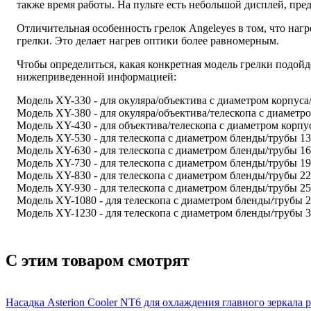
также время работы. На пульте есть небольшой дисплей, пре
Отличительная особенность грелок Angeleyes в том, что наг
грелки. Это делает нагрев оптики более равномерным.
Чтобы определиться, какая конкретная модель грелки подойд
нижеприведенной информацией:
Модель XY-330 - для окуляра/объектива с диаметром корпуса
Модель XY-380 - для окуляра/объектива/телескопа с диаметр
Модель XY-430 - для объектива/телескопа с диаметром корпу
Модель XY-530 - для телескопа с диаметром бленды/трубы 1
Модель XY-630 - для телескопа с диаметром бленды/трубы 1
Модель XY-730 - для телескопа с диаметром бленды/трубы 1
Модель XY-830 - для телескопа с диаметром бленды/трубы 2
Модель XY-930 - для телескопа с диаметром бленды/трубы 2
Модель XY-1080 - для телескопа с диаметром бленды/трубы 
Модель XY-1230 - для телескопа с диаметром бленды/трубы 
С этим товаром смотрят
Насадка Asterion Cooler NT6 для охлаждения главного зеркала 