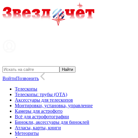
Войти
Позвонить
Телескопы
Телескопы: трубы (OTA)
Аксессуары для телескопов
Монтировки, установка, управление
Камеры для астрофото
Всё для астрофотографии
Бинокли, аксессуары для биноклей
Атласы, карты, книги
Метеориты