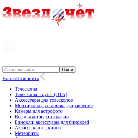
Войти
Позвонить
Телескопы
Телескопы: трубы (OTA)
Аксессуары для телескопов
Монтировки, установка, управление
Камеры для астрофото
Всё для астрофотографии
Бинокли, аксессуары для биноклей
Атласы, карты, книги
Метеориты