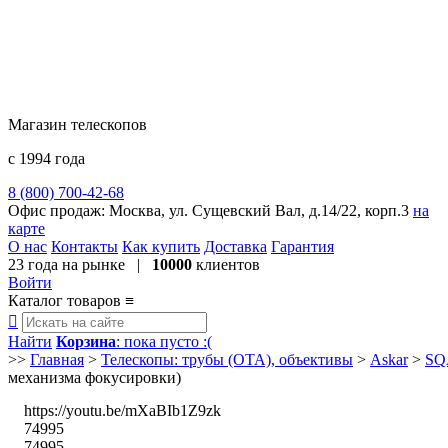
Магазин телескопов
с 1994 года
8 (800) 700-42-68
8 (495) 729-09-25
Офис продаж:
Москва, ул. Сущевский Вал, д.14/22, корп.3
на
карте
О нас
Контакты
Как купить
Доставка
Гарантия
23 года
на рынке |
10000
клиентов
Войти
Каталог товаров
≡

Найти
Корзина
: пока пусто :(
>>
Главная
>
Телескопы: трубы (OTA), объективы
>
Askar
>
SQ
механизма фокусировки)
https://youtu.be/mXaBIb1Z9zk
74995
74995