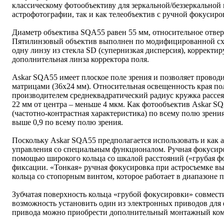
классическому фотообъективу для зеркальной/беззеркальной 
астрофотографии, так и как телеобъектив с ручной фокусиро
Диаметр объектива SQA55 равен 55 мм, относительное отверс
Пятилинзовый объектив выполнен по модифицированной сх
одну линзу из стекла SD (супернизкая дисперсия), корректи
дополнительная линза корректора поля.
Askar SQA55 имеет плоское поле зрения и позволяет провод
матрицами (36х24 мм). Относительная освещенность края пол
производителем среднеквадратический радиус кружка рассеян
22 мм от центра – меньше 4 мкм. Как фотообъектив Askar 
(частотно-контрастная характеристика) по всему полю зрения
выше 0,9 по всему полю зрения.
Поскольку Askar SQA55 предполагается использовать и как а
управления со специальным функционалом. Ручная фокусиро
помощью широкого кольца со шкалой расстояний («грубая фо
фиксации. «Тонкая» ручная фокусировка при астросъемке 
кольца со стопорным винтом, которое работает в диапазоне
Зубчатая поверхность кольца «грубой фокусировки» совмес
возможность установить один из электронных приводов для 
привода можно приобрести дополнительный монтажный ком