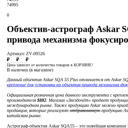
74995
0
Объектив-астрограф Askar SQ
привода механизма фокусиро
Артикул: ZV-09526
₽
₽
₽
Цена зависит от количества товаров в КОРЗИНЕ!
В наличии (в магазине)
Данный объектив Askar SQA 55 Plus отличается от Askar S
крепление для установки на объектив привода механизма фок
Официальная розничная цена данного инструмента c креплен
производителя
$882
. Магазин «Звездочёт» продает продукц
международном рынке.
Также продукцию Askar можно приобр
продавцов, которые реализуют
отбракованную
продукцию As
китайском рынке
.
Астрограф-объектив Askar SQA55 – это новейшая компании S