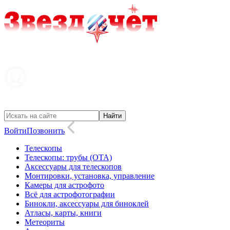
Войти
Позвонить
Телескопы
Телескопы: трубы (OTA)
Аксессуары для телескопов
Монтировки, установка, управление
Камеры для астрофото
Всё для астрофотографии
Бинокли, аксессуары для биноклей
Атласы, карты, книги
Метеориты