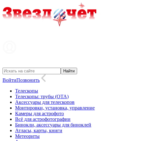
Войти
Позвонить
Телескопы
Телескопы: трубы (OTA)
Аксессуары для телескопов
Монтировки, установка, управление
Камеры для астрофото
Всё для астрофотографии
Бинокли, аксессуары для биноклей
Атласы, карты, книги
Метеориты