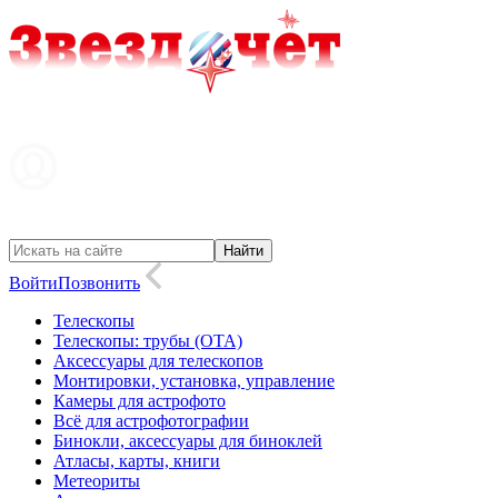
Войти
Позвонить
Телескопы
Телескопы: трубы (OTA)
Аксессуары для телескопов
Монтировки, установка, управление
Камеры для астрофото
Всё для астрофотографии
Бинокли, аксессуары для биноклей
Атласы, карты, книги
Метеориты