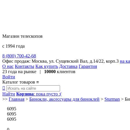
Магазин телескопов
с 1994 года
8 (800) 700-42-68
8 (495) 729-09-25
Офис продаж:
Москва, ул. Сущевский Вал, д.14/22, корп.3
на к
О нас
Контакты
Как купить
Доставка
Гарантия
23 года
на рынке |
10000
клиентов
Войти
Каталог товаров
≡

Найти
Корзина
: пока пусто :(
>>
Главная
>
Бинокли, аксессуары для биноклей
>
Sturman
>
Би
6095
6095
6095
0