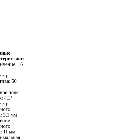
вные
ктеристики
личение: 16
метр
тива: 50
овое поле
: 4,1°
метр
дного
: 3,1 мм
ление
дного
а: 11 мм
имальная