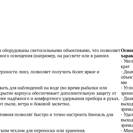
n оборудованы светосильными объективами, что позволяет
Осно
ного освещения (например, на рассвете или в ранних
хара
· Уве
крат
хности линз, позволяет получить более яркое и
· Диа
объек
мм
вать для наблюдений на воде (во время рыбалки или
· Угл
крытие корпуса обеспечивает дополнительную защиту от
зрения
лее надёжного и комфортного удержания прибора в руках.
· Диа
 пыли, ветра и боковой засветки.
выхо
зрачка
тояния позволят быстро и точно настроить бинокль для
· Уда
выхо
зрачк
ким чехлом для переноски или хранения.
· Мин