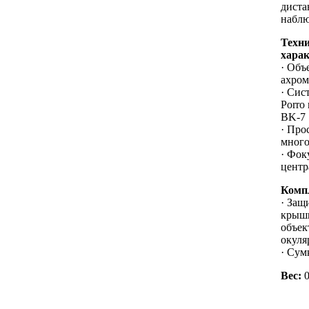
диста
наблю
Техн
хара
· Объ
ахром
· Сис
Porro 
BK-7
· Про
много
· Фок
центр
Комп
· Защ
крыш
объек
окуля
· Сум
Вес:
0