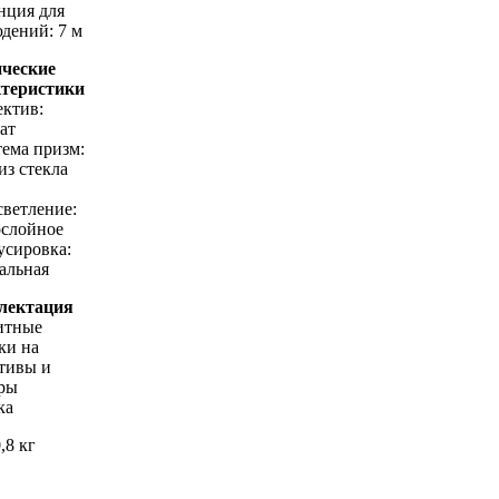
нция для
дений: 7 м
ические
ктеристики
ектив:
ат
тема призм:
из стекла
светление:
слойное
усировка:
альная
лектация
итные
ки на
тивы и
ры
ка
,8 кг