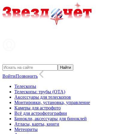
Войти
Позвонить
Телескопы
Телескопы: трубы (OTA)
Аксессуары для телескопов
Монтировки, установка, управление
Камеры для астрофото
Всё для астрофотографии
Бинокли, аксессуары для биноклей
Атласы, карты, книги
Метеориты