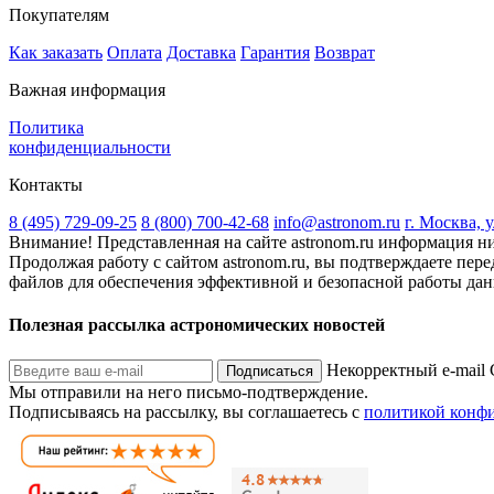
Покупателям
Как заказать
Оплата
Доставка
Гарантия
Возврат
Важная информация
Политика
конфиденциальности
Контакты
8 (495) 729-09-25
8 (800) 700-42-68
info@astronom.ru
г. Москва, 
Внимание! Представленная на сайте astronom.ru информация ни
Продолжая работу с сайтом astronom.ru, вы подтверждаете пере
файлов для обеспечения эффективной и безопасной работы данн
Полезная рассылка астрономических новостей
Некорректный e-mail
Подписаться
Мы отправили на него письмо-подтверждение.
Подписываясь на рассылку, вы соглашаетесь с
политикой конф