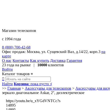
Магазин телескопов
с 1994 года
8 (800) 700-42-68
8 (495) 729-09-25
Офис продаж:
Москва, ул. Сущевский Вал, д.14/22, корп.3
на
карте
О нас
Контакты
Как купить
Доставка
Гарантия
23 года
на рынке |
10000
клиентов
Войти
Каталог товаров
≡

Найти
Корзина
: пока пусто :(
>>
Главная
>
Аксессуары для телескопов
>
Аксессуары для ви
зеркало диагональное Askar, 2'', диэлектрическое
https://youtu.be/u_xYGdVNTCc?s
14895
14895