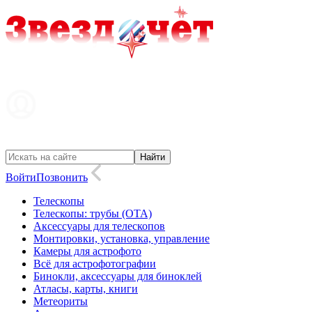
Войти
Позвонить
Телескопы
Телескопы: трубы (OTA)
Аксессуары для телескопов
Монтировки, установка, управление
Камеры для астрофото
Всё для астрофотографии
Бинокли, аксессуары для биноклей
Атласы, карты, книги
Метеориты