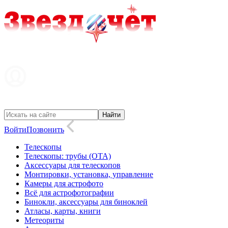
Войти
Позвонить
Телескопы
Телескопы: трубы (OTA)
Аксессуары для телескопов
Монтировки, установка, управление
Камеры для астрофото
Всё для астрофотографии
Бинокли, аксессуары для биноклей
Атласы, карты, книги
Метеориты