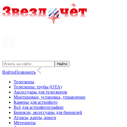
Войти
Позвонить
Телескопы
Телескопы: трубы (OTA)
Аксессуары для телескопов
Монтировки, установка, управление
Камеры для астрофото
Всё для астрофотографии
Бинокли, аксессуары для биноклей
Атласы, карты, книги
Метеориты