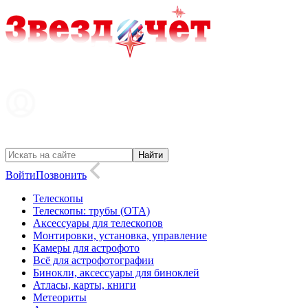
Войти
Позвонить
Телескопы
Телескопы: трубы (OTA)
Аксессуары для телескопов
Монтировки, установка, управление
Камеры для астрофото
Всё для астрофотографии
Бинокли, аксессуары для биноклей
Атласы, карты, книги
Метеориты