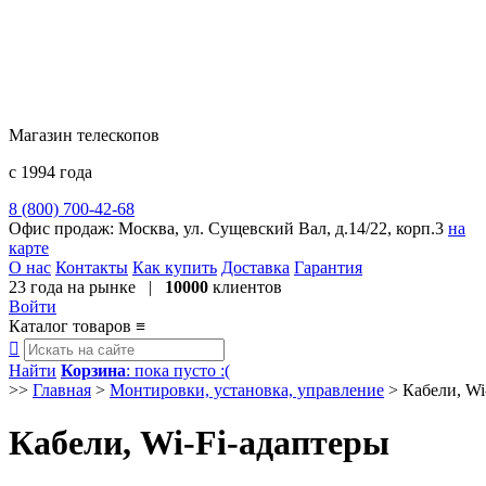
Магазин телескопов
с 1994 года
8 (800) 700-42-68
8 (495) 729-09-25
Офис продаж:
Москва, ул. Сущевский Вал, д.14/22, корп.3
на
карте
О нас
Контакты
Как купить
Доставка
Гарантия
23 года
на рынке |
10000
клиентов
Войти
Каталог товаров
≡

Найти
Корзина
: пока пусто :(
>>
Главная
>
Монтировки, установка, управление
>
Кабели, Wi
Кабели, Wi-Fi-адаптеры