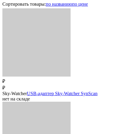
Сортировать
товары
:
по названию
по цене
₽
₽
Sky-Watcher
USB-адаптер Sky-Watcher SynScan
нет на складе