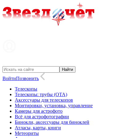
Войти
Позвонить
Телескопы
Телескопы: трубы (OTA)
Аксессуары для телескопов
Монтировки, установка, управление
Камеры для астрофото
Всё для астрофотографии
Бинокли, аксессуары для биноклей
Атласы, карты, книги
Метеориты