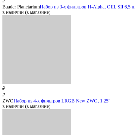
₽
Baader Planetarium
Набор из 3-х фильтров H-Alpha, OIII, SII 6,5
в наличии (в магазине)
₽
₽
ZWO
Набор из 4-х фильтров LRGB New ZWO, 1,25''
в наличии (в магазине)