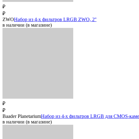
₽
₽
ZWO
Набор из 4-х фильтров LRGB ZWO, 2''
в наличии (в магазине)
₽
₽
Baader Planetarium
Набор из 4-х фильтров LRGB для CMOS-камер 
в наличии (в магазине)