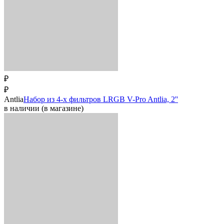
₽
₽
Antlia
Набор из 4-х фильтров LRGB V-Pro Antlia, 2''
в наличии (в магазине)