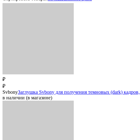
₽
₽
Svbony
Заглушка Svbony для получения темновых (dark) кадров, 
в наличии (в магазине)