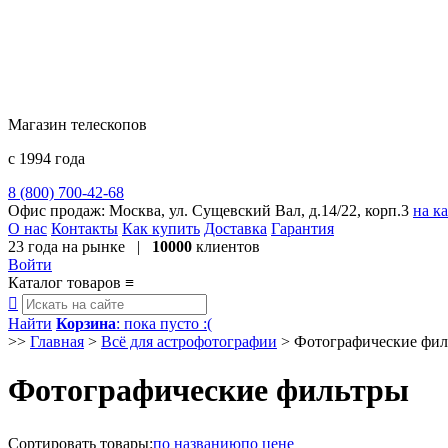
Магазин телескопов
с 1994 года
8 (800) 700-42-68
8 (495) 729-09-25
Офис продаж:
Москва, ул. Сущевский Вал, д.14/22, корп.3
на к
О нас
Контакты
Как купить
Доставка
Гарантия
23 года
на рынке |
10000
клиентов
Войти
Каталог товаров
≡

Найти
Корзина
: пока пусто :(
>>
Главная
>
Всё для астрофотографии
>
Фотографические фил
Фотографические фильтры
Сортировать
товары
:
по названию
по цене