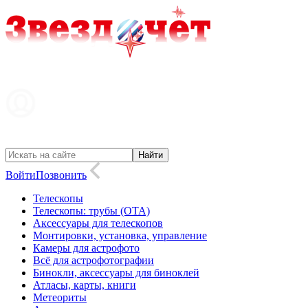
Войти
Позвонить
Телескопы
Телескопы: трубы (OTA)
Аксессуары для телескопов
Монтировки, установка, управление
Камеры для астрофото
Всё для астрофотографии
Бинокли, аксессуары для биноклей
Атласы, карты, книги
Метеориты