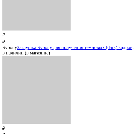
₽
₽
Svbony
Заглушка Svbony для получения темновых (dark) кадров, 
в наличии (в магазине)
₽