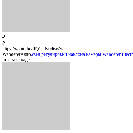
₽
₽
https://youtu.be/ffQ1HN046Ww
WandererAstro
Узел регулировки наклона камеры Wanderer Electron
нет на складе