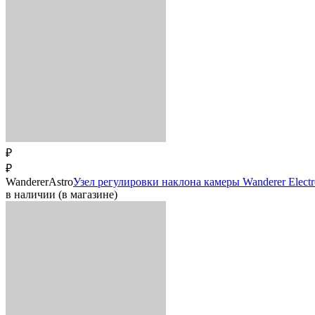
₽
₽
WandererAstro
Узел регулировки наклона камеры Wanderer Electron
в наличии (в магазине)