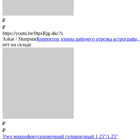
₽
₽
https://youtu.be/0tpxRjg-4kc?s
Askar / Sharpstar
Корректор длины рабочего отрезка астрографа,
нет на складе
₽
₽
Узел микрофокусировочный геликоидный 1,25''/1,25''