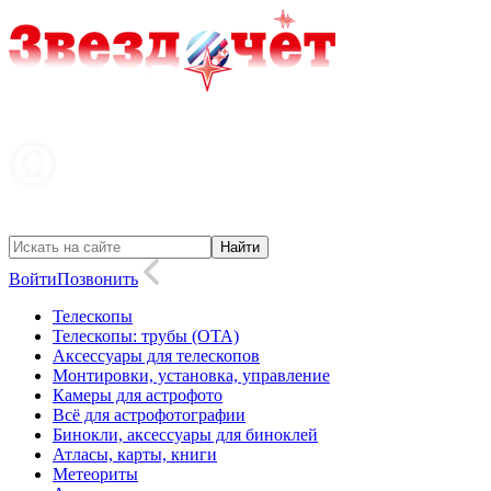
Войти
Позвонить
Телескопы
Телескопы: трубы (OTA)
Аксессуары для телескопов
Монтировки, установка, управление
Камеры для астрофото
Всё для астрофотографии
Бинокли, аксессуары для биноклей
Атласы, карты, книги
Метеориты