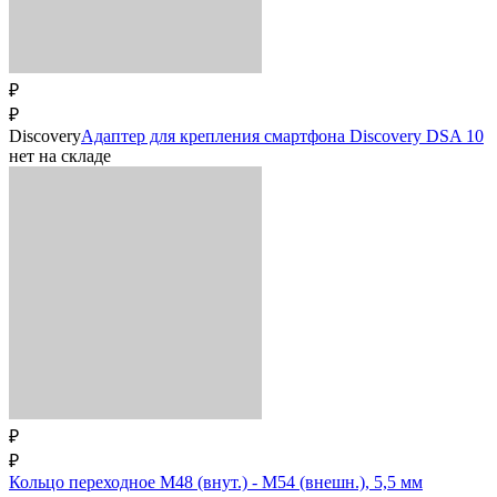
₽
₽
Discovery
Адаптер для крепления смартфона Discovery DSA 10
нет на складе
₽
₽
Кольцо переходное M48 (внут.) - M54 (внешн.), 5,5 мм