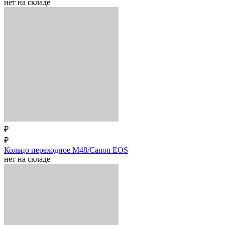
нет на складе
₽
₽
Кольцо переходное M48/Canon EOS
нет на складе