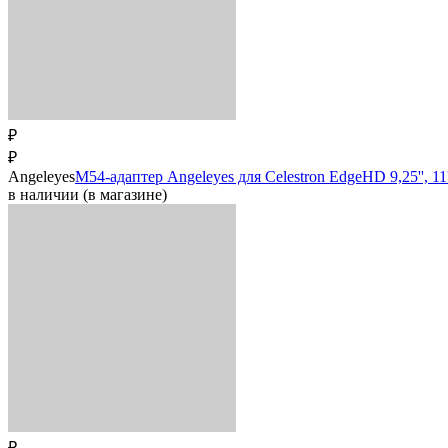
₽
₽
Angeleyes
M54-адаптер Angeleyes для Celestron EdgeHD 9,25'', 11''
в наличии (в магазине)
₽