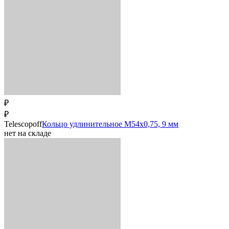
₽
₽
Telescopoff
Кольцо удлинительное M54x0,75, 9 мм
нет на складе