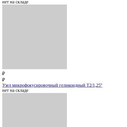
нет на складе
₽
₽
Узел микрофокусировочный геликоидный T2/1,25''
нет на складе