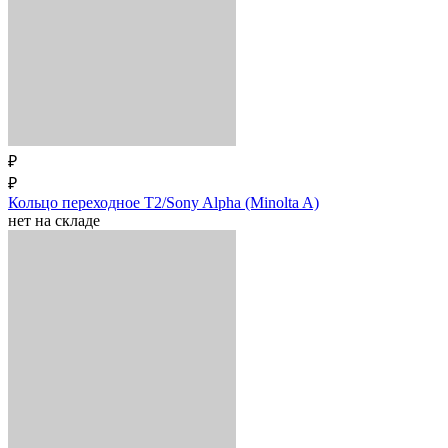
₽
₽
Кольцо переходное T2/Sony Alpha (Minolta A)
нет на складе