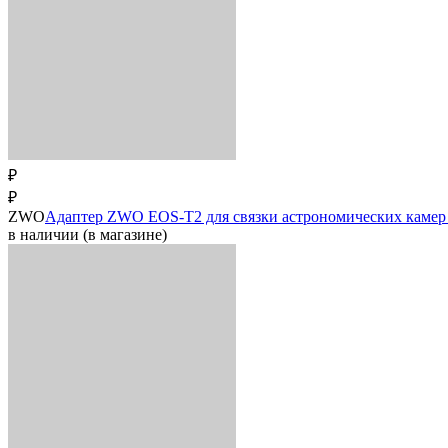
₽
₽
ZWO
Адаптер ZWO EOS-T2 для связки астрономических каме
в наличии (в магазине)