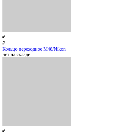
₽
₽
Кольцо переходное M48/Nikon
нет на складе
₽