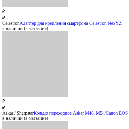
₽
₽
Celestron
Адаптер для крепления смартфона Celestron NexYZ
в наличии (в магазине)
₽
₽
Askar / Sharpstar
Кольцо переходное Askar M48, М54/Canon EOS
в наличии (в магазине)