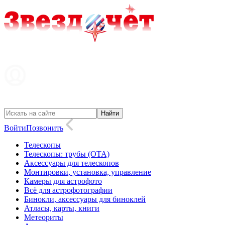
Войти
Позвонить
Телескопы
Телескопы: трубы (OTA)
Аксессуары для телескопов
Монтировки, установка, управление
Камеры для астрофото
Всё для астрофотографии
Бинокли, аксессуары для биноклей
Атласы, карты, книги
Метеориты