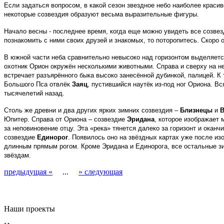
Если задаться вопросом, в какой сезон звездное небо наиболее красив
некоторые созвездия образуют весьма выразительные фигуры.
Начало весны - последнее время, когда еще можно увидеть все созвез
познакомить с ними своих друзей и знакомых, то поторопитесь. Скоро 
В южной части неба сравнительно невысоко над горизонтом выделяетс
охотник Орион окружён несколькими животными. Справа и сверху на н
встречает разъярённого быка высоко занесённой дубинкой, палицей. К
Большого Пса отвлёк
Заяц
, пустившийся наутёк из-под ног Ориона. В
тысячелетий назад.
Столь же древни и два других ярких зимних созвездия –
Близнецы
и
В
Юпитер. Справа от Ориона – созвездие
Эридана
, которое изображает 
за неповиновение отцу. Эта «река» тянется далеко за горизонт и ока
созвездие
Единорог
. Появилось оно на звёздных картах уже после из
длинным прямым рогом. Кроме Эридана и Единорога, все остальные зи
звёздам.
предыдущая «
...
» следующая
Наши проекты