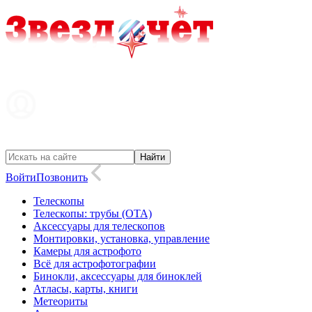
Войти
Позвонить
Телескопы
Телескопы: трубы (OTA)
Аксессуары для телескопов
Монтировки, установка, управление
Камеры для астрофото
Всё для астрофотографии
Бинокли, аксессуары для биноклей
Атласы, карты, книги
Метеориты