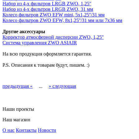
Набор из 4-х фильтров LRGB ZWO, 1,25''
Набор из 4-х фильтров LRGB ZWO, 31 мм
Колесо фильтров ZWO EFW mini, 5х1,25''/31 мм
Колесо фильтров ZWO EFW, 8x1,25''/31 мм или 7x36 мм
Другие аксессуары
Корректор атмосферной дисперсии ZWO, 1,25''
Система управления ZWO ASIAIR
На всю продукция оформляется гарантия.
P.S. Описания к товарам будут, пишем. :)
предыдущая «
...
» следующая
Наши проекты
Наш магазин
О нас
Контакты
Новости