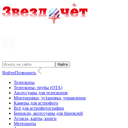
Войти
Позвонить
Телескопы
Телескопы: трубы (OTA)
Аксессуары для телескопов
Монтировки, установка, управление
Камеры для астрофото
Всё для астрофотографии
Бинокли, аксессуары для биноклей
Атласы, карты, книги
Метеориты