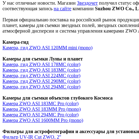
У нас отличные новости. Магазин
Звездочет
получил статус о
соотвествующая запись
на сайте
компании
Suzhou ZWO Co., L
Первая официальнаю поставка на российский рынок продукцию
планет, камеры для съемки звездных полей, звездных скоплений,
атмосферной дисперсии и система управления камерами ZWO 
Камера-гид
Камера, гид ZWO ASI 120MM mini (mono)
Камеры для съемки Луны и планет
Камера, гид ZWO ASI 178MC (color)
Камера, гид ZWO ASI 183MC (color)
Камера, гид ZWO ASI 224MC (color)
Камера, гид ZWO ASI 290MC (color)
Камера, гид ZWO ASI 294MC (color)
Камеры для съемки объектов глубокого Космоса
Камера ZWO ASI 183MC Pro (color)
Камера ZWO ASI 183MM Pro (mono)
Камера ZWO ASI 294MC Pro (color)
Камера ZWO ASI 1600MM Pro (mono)
Фильтры для астрофотографии и аксессуары для установк
Фильтр UV-IR Cut ZWO, 2''