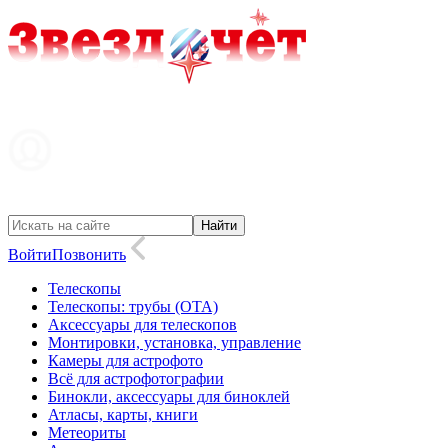
Войти
Позвонить
Телескопы
Телескопы: трубы (OTA)
Аксессуары для телескопов
Монтировки, установка, управление
Камеры для астрофото
Всё для астрофотографии
Бинокли, аксессуары для биноклей
Атласы, карты, книги
Метеориты