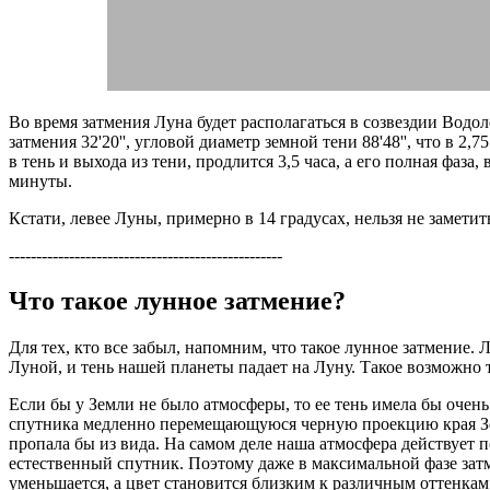
Во время затмения Луна будет располагаться в созвездии Водо
затмения 32'20'', угловой диаметр земной тени 88'48'', что в 2,
в тень и выхода из тени, продлится 3,5 часа, а его полная фаза
минуты.
Кстати, левее Луны, примерно в 14 градусах, нельзя не заметит
--------------------------------------------------
Что такое лунное затмение?
Для тех, кто все забыл, напомним, что такое лунное затмение.
Луной, и тень нашей планеты падает на Луну. Такое возможно 
Если бы у Земли не было атмосферы, то ее тень имела бы очен
спутника медленно перемещающуюся черную проекцию края Зем
пропала бы из вида. На самом деле наша атмосфера действует п
естественный спутник. Поэтому даже в максимальной фазе затм
уменьшается, а цвет становится близким к различным оттенкам 