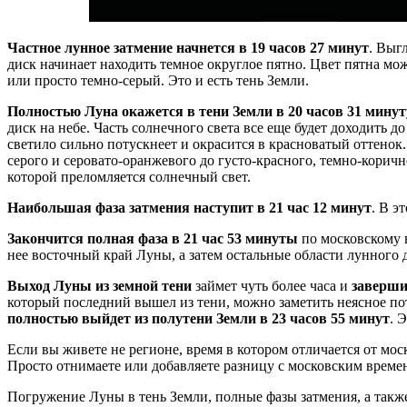
Частное лунное затмение начнется в 19 часов 27 минут
. Выг
диск начинает находить темное округлое пятно. Цвет пятна м
или просто темно-серый. Это и есть тень Земли.
Полностью Луна окажется в тени Земли в 20 часов 31 минут
диск на небе. Часть солнечного света все еще будет доходить д
светило сильно потускнеет и окрасится в красноватый оттенок
серого и серовато-оранжевого до густо-красного, темно-корич
которой преломляется солнечный свет.
Наибольшая фаза затмения наступит в 21 час 12 минут
. В э
Закончится полная фаза в 21 час 53 минуты
по московскому в
нее восточный край Луны, а затем остальные области лунного 
Выход Луны из земной тени
займет чуть более часа и
заверши
который последний вышел из тени, можно заметить неясное по
полностью выйдет из полутени Земли в 23 часов 55 минут
. 
Если вы живете не регионе, время в котором отличается от мос
Просто отнимаете или добавляете разницу с московским време
Погружение Луны в тень Земли, полные фазы затмения, а такж