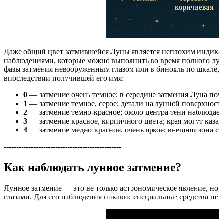
Даже общий цвет затмившейся Луны является неплохим индика
наблюдениями, которые можно выполнить во время полного лун
фазы затмения невооруженным глазом или в бинокль по шкал
впоследствии получившей его имя:
0
— затмение очень темное; в середине затмения Луна по
1
— затмение темное, серое; детали на лунной поверхнос
2
— затмение темно-красное; около центра тени наблюдает
3
— затмение красное, кирпичного цвета; края могут каз
4
— затмение медно-красное, очень яркое; внешняя зона с
------------------------------------------------
Как наблюдать лунное затмение?
Лунное затмение — это не только астрономическое явление, но
глазами. Для его наблюдения никакие специальные средства н