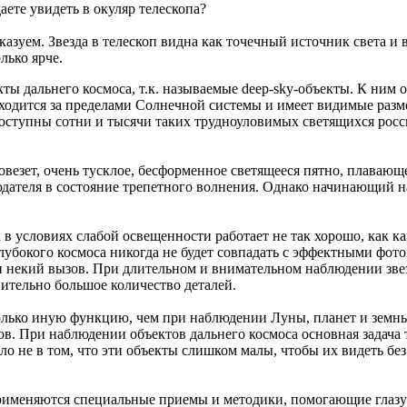
ете увидеть в окуляр телескопа?
сказуем. Звезда в телескоп видна как точечный источник света и
лько ярче.
кты дальнего космоса, т.к. называемые deep-sky-объекты. К ним 
 находится за пределами Солнечной системы и имеет видимые разм
доступны сотни и тысячи таких трудноуловимых светящихся рос
повезет, очень тусклое, бесформенное светящееся пятно, плавающ
юдателя в состояние трепетного волнения. Однако начинающий 
а в условиях слабой освещенности работает не так хорошо, как ка
лубокого космоса никогда не будет совпадать с эффектными фот
я и некий вызов. При длительном и внимательном наблюдении зв
вительно большое количество деталей.
олько иную функцию, чем при наблюдении Луны, планет и земн
ов. При наблюдении объектов дальнего космоса основная задача 
ело не в том, что эти объекты слишком малы, чтобы их видеть б
применяются специальные приемы и методики, помогающие глаз