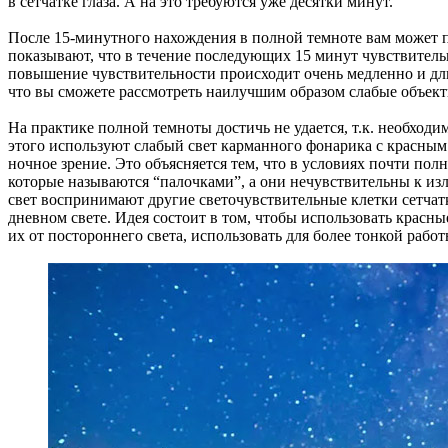
в сетчатке глаза. А на это требуются уже десятки минут.
После 15-минутного нахождения в полной темноте вам может по
показывают, что в течение последующих 15 минут чувствитель
повышение чувствительности происходит очень медленно и длит
что вы сможете рассмотреть наилучшим образом слабые объект
На практике полной темноты достичь не удается, т.к. необходи
этого используют слабый свет карманного фонарика с красным
ночное зрение. Это объясняется тем, что в условиях почти пол
которые называются “палочками”, а они нечувствительны к из
свет воспринимают другие светочувствительные клетки сетчат
дневном свете. Идея состоит в том, чтобы использовать красны
их от постороннего света, использовать для более тонкой работ