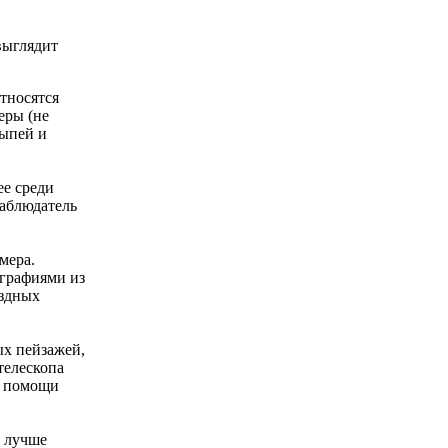
 выглядит
относятся
еры (не
сыпей и
ее среди
наблюдатель
мера.
ографиями из
ездных
ых пейзажей,
телескопа
ез помощи
у лучше