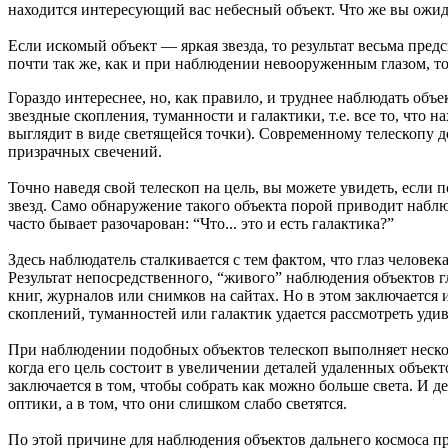
находится интересующий вас небесный объект. Что же вы ожида
Если искомый объект — яркая звезда, то результат весьма пред
почти так же, как и при наблюдении невооруженным глазом, то
Гораздо интереснее, но, как правило, и труднее наблюдать объе
звездные скопления, туманности и галактики, т.е. все то, что
выглядит в виде светящейся точки). Современному телескопу 
призрачных свечений.
Точно наведя свой телескоп на цель, вы можете увидеть, если 
звезд. Само обнаружение такого объекта порой приводит набл
часто бывает разочарован: “Что... это и есть галактика?”
Здесь наблюдатель сталкивается с тем фактом, что глаз человек
Результат непосредственного, “живого” наблюдения объектов г
книг, журналов или снимков на сайтах. Но в этом заключаетс
скоплений, туманностей или галактик удается рассмотреть уди
При наблюдении подобных объектов телескоп выполняет неск
когда его цель состоит в увеличении деталей удаленных объект
заключается в том, чтобы собрать как можно больше света. И д
оптики, а в том, что они слишком слабо светятся.
По этой причине для наблюдения объектов дальнего космоса 