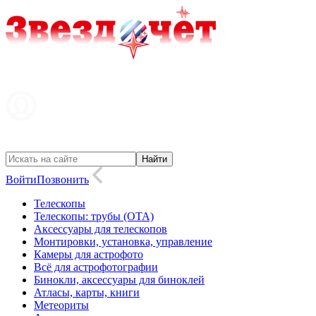
Войти
Позвонить
Телескопы
Телескопы: трубы (OTA)
Аксессуары для телескопов
Монтировки, установка, управление
Камеры для астрофото
Всё для астрофотографии
Бинокли, аксессуары для биноклей
Атласы, карты, книги
Метеориты