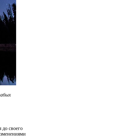
лабых
я до своего
 изменениями