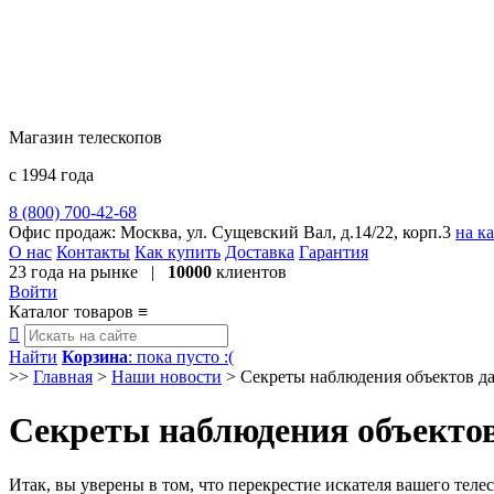
Магазин телескопов
с 1994 года
8 (800) 700-42-68
8 (495) 729-09-25
Офис продаж:
Москва, ул. Сущевский Вал, д.14/22, корп.3
на к
О нас
Контакты
Как купить
Доставка
Гарантия
23 года
на рынке |
10000
клиентов
Войти
Каталог товаров
≡

Найти
Корзина
: пока пусто :(
>>
Главная
>
Наши новости
>
Cекреты наблюдения объектов да
Cекреты наблюдения объектов
Итак, вы уверены в том, что перекрестие искателя вашего телес