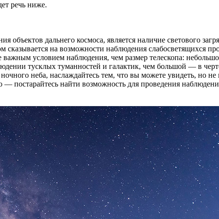
ет речь ниже.
объектов дальнего космоса, является наличие светового загряз
ом сказывается на возможности наблюдения слабосветящихся п
лее важным условием наблюдения, чем размер телескопа: небольш
людении тусклых туманностей и галактик, чем большой — в черт
ночного неба, наслаждайтесь тем, что вы можете увидеть, но не 
го — постарайтесь найти возможность для проведения наблюдений