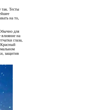
 так. Тесты
нейшее
вать на то,
 Обычно для
е влияние на
тчатки глаза,
. Красный
рмальном
ки, защитив