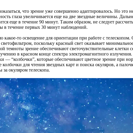
казаться, что зрение уже совершенно адаптировалось. Но это не
ность глаза увеличивается еще на две звездные величины. Даль
ся еще в течение 90 минут. Таким образом, не следует рассчиты
ы в течение первых 30 минут наблюдений.
мо какое-то освещение для ориентации при работе с телескопом.
 светофильтром, поскольку красный свет оказывает минимально
ной темноты зрение обеспечивают светочувствительные клетки се
лучению в красном конце спектра электромагнитного излучения
ки — “колбочки”, которые обеспечивают цветное зрение при но
е колбочки для чтения звездных карт и поиска окуляров, а палоч
ы за окуляром телескопа.