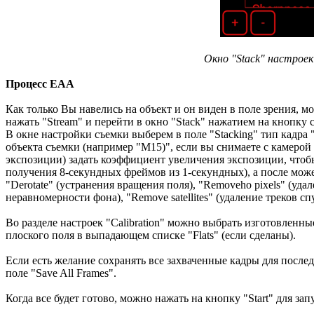
Окно "Stack" настроек
Процесс EAA
Как только Вы навелись на объект и он виден в поле зрения, 
нажать "Stream" и перейти в окно "Stack" нажатием на кнопку 
В окне настройки съемки выберем в поле "Stacking" тип кадра "
объекта съемки (например "M15)", если вы снимаете с камерой
экспозиции) задать коэффициент увеличения экспозиции, чтоб
получения 8-секундных фреймов из 1-секундных), а после мож
"Derotate" (устранения вращения поля), "Removeho pixels" (уда
неравномерности фона), "Remove satellites" (удаление треков сп
Во разделе настроек "Calibration" можно выбрать изготовленн
плоского поля в выпадающем списке "Flats" (если сделаны).
Если есть желание сохранять все захваченные кадры для посл
поле "Save All Frames".
Когда все будет готово, можно нажать на кнопку "Start" для за