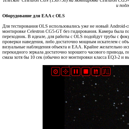
Телескоп Celestron C6N (150/750) на монтировке Celestron C
и под
Оборудование для EAA c OLS
Для тестирования OLS использовались уже не новый Android-с
монтировке Celestron CG5-GT без гидирования. Камера была 
переходник. В идеале, для работы с OLS подойдут трубы с фок
проверки наведения, либо достаточно мощным искателем с объ
визуальные наблюдения объекта и EAA. Крайне желательно ис
перекидного зеркала достаточно хорошего часового привода, 
смаза хотя бы 10 сек (обычно все монтировки класса EQ3-2 и 