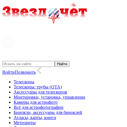
Войти
Позвонить
Телескопы
Телескопы: трубы (OTA)
Аксессуары для телескопов
Монтировки, установка, управление
Камеры для астрофото
Всё для астрофотографии
Бинокли, аксессуары для биноклей
Атласы, карты, книги
Метеориты