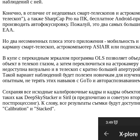
наблюдений с ней.
Конечно, в отличие от недешевых смарт-телескопов и астрок
телескоп"), а также SharpCap Pro на ПК, бесплатное Android-п
производить автофокусировку. Пожалуй, это два самых больш
EAA.
Но два несомненных плюса этого приложения - мобильность и 
карману смарт-телескоп, астрокомпьютер ASIAIR или подписка
В купе с перекидным зеркалом программа OLS позволяет объе
объект в телекоп глазом, а затем переключиться на астрокамер
недоступна визуально и в телескоп с кратно большей апертуро
Такой вариант наблюдений будет полезен новичкам для изучени
опытным, не терять этих навыков с GoTo и автораспознаванием
Сохраняя все исходные калибровочные кадры и кадры объектов
таких как DeepSkyStacker и Siril (я предпочитаю и советую вт
постпроцессинг). К слову, все результаты съемки будут доступны
"Calibration" и "Stacked".