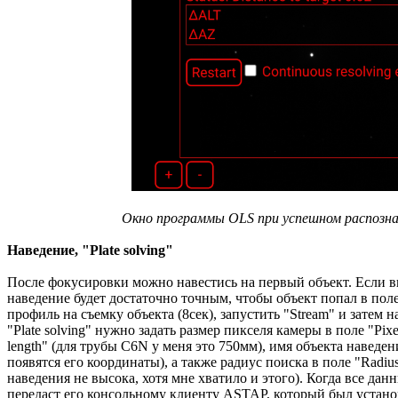
Окно программы OLS при успешном распознав
Наведение, "Platе solving"
После фокусировки можно навестись на первый объект. Если в
наведение будет достаточно точным, чтобы объект попал в пол
профиль на съемку объекта (8сек), запустить "Stream" и затем н
"Platе solving" нужно задать размер пикселя камеры в поле "Pix
length" (для трубы C6N у меня это 750мм), имя объекта наведен
появятся его координаты), а также радиус поиска в поле "Radi
наведения не высока, хотя мне хватило и этого). Когда все да
передаст его консольному клиенту ASTAP, который был установ