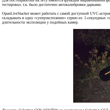
Для постобработки на лету имеются функции выравнивания фон
тестировал, т.к. было достаточно автокалибровки дарками.
OpanLiveStacker может работать с самой доступной UVC-астро
складывать в одну «суперэкспозиию» серию из 1-секундных «
длительности экспозиции у подобных камер.