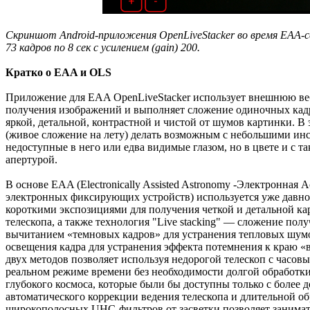
Скриншот Android-приложения OpenLiveStacker во время EAA-
73 кадров по 8 сек с усилением (gain) 200.
Кратко о EAA и OLS
Приложение для EAA OpenLiveStacker использует внешнюю веб
получения изображений и выполняет сложение одиночных кадр
яркой, детальной, контрастной и чистой от шумов картинки. В 
(живое сложение на лету) делать возможным с небольшими инс
недоступные в него или едва видимые глазом, но в цвете и с 
апертурой.
В основе EAA (Electronically Assisted Astronomy -Электронн
электронных фиксирующих устройств) используется уже давно
короткими экспозициями для получения четкой и детальной ка
телескопа, а также технология "Live stacking" — сложение по
вычитанием «темновых кадров» для устранения тепловых шумо
освещения кадра для устранения эффекта потемнения к краю «в
двух методов позволяет используя недорогой телескоп с часов
реальном режиме времени без необходимости долгой обработк
глубокого космоса, которые были бы доступны только с более
автоматического коррекции ведения телескопа и длительной о
широкополосных UHC-фильтров от засветки позволяет занимат