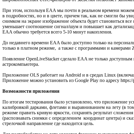
При этом, используя EAA мы почти в реальном времени можем 
в подробностях, но и в цвете, причем так, как не смогли бы у
снимком на экране изображение объекта будет становиться все 
уменьшает соотношение сигнал/шум и повышает как детализаци
EAA обычно требуется всего 5-10 минут накопления.
До недавнего времени EAA было доступно только на персонал
только в платном режиме, а также с программами и камерами
Появление OpenLiveStacker сделало EAA не только доступным
астрокомпьютера.
Приложение OLS работает на Android и в средах Linux (включа
Приложение можно установить из Google Play по адресу https://pla
Возможности приложения
По итогам тестирования было установлено, что приложение у
калибровкой дарками, флетами и выравниванием на лету (в том
режиме править кривую яркости, сохранять результат сложения
(распознавать снимки с определением координат центра) и сказ
стрелочкой направление где находится цель.